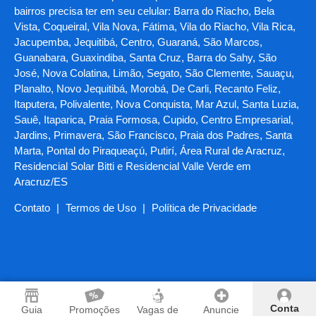
bairros precisa ter em seu celular: Barra do Riacho, Bela
Vista, Coqueiral, Vila Nova, Fátima, Vila do Riacho, Vila Rica,
Jacupemba, Jequitibá, Centro, Guaraná, São Marcos,
Guanabara, Guaxindiba, Santa Cruz, Barra do Sahy, São
José, Nova Colatina, Limão, Segato, São Clemente, Sauaçu,
Planalto, Novo Jequitibá, Morobá, De Carli, Recanto Feliz,
Itaputera, Polivalente, Nova Conquista, Mar Azul, Santa Luzia,
Sauê, Itaparica, Praia Formosa, Cupido, Centro Empresarial,
Jardins, Primavera, São Francisco, Praia dos Padres, Santa
Marta, Pontal do Piraqueaçú, Putirí, Área Rural de Aracruz,
Residencial Solar Bitti e Residencial Valle Verde em
Aracruz/ES
Contato
|
Termos de Uso
|
Política de Privacidade
Conta
Guia
Promoções
Vagas de
Anuncie