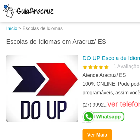
Início
>
Escolas de Idiomas
Escolas de Idiomas em Aracruz/ ES
DO UP Escola de Idio
1
Avaliação
Atende Aracruz/ ES
100% ONLINE. Pode pode es
programáveis, assim você 
ver telefo
(27) 9992...
Ver Mais