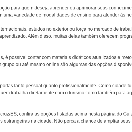
opção para quem deseja aprender ou aprimorar seus conhecimen
ecem uma variedade de modalidades de ensino para atender às n
nternacionais, estudos no exterior ou força no mercado de tra
u aprendizado. Além disso, muitas delas também oferecem progr
as, é possível contar com materiais didáticos atualizados e me
 em grupo ou até mesmo online são algumas das opções disponív
portas tanto pessoal quanto profissionalmente. Como cidade tur
a quem trabalha diretamente com o turismo como também para a
ruz/ES, confira as opções listadas acima nesta página do Gui
guas estrangeiras na cidade. Não perca a chance de ampliar se