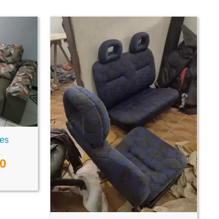
res
00