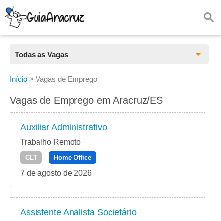
Todas as Vagas
Todas as Vagas
Início
>
Vagas de Emprego
CLT
Vagas de Emprego em Aracruz/ES
Estágio
Auxiliar Administrativo
Freelancer
Trabalho Remoto
CLT
Home Office
PJ
7 de agosto de 2026
Home Office
Assistente Analista Societário