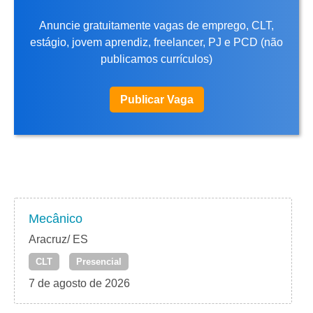
Anuncie gratuitamente vagas de emprego, CLT,
estágio, jovem aprendiz, freelancer, PJ e PCD (não
publicamos currículos)
Publicar Vaga
Mecânico
Aracruz/ ES
CLT
Presencial
7 de agosto de 2026