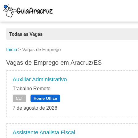
Todas as Vagas
Todas as Vagas
Início
>
Vagas de Emprego
CLT
Vagas de Emprego em Aracruz/ES
Estágio
Auxiliar Administrativo
Freelancer
Trabalho Remoto
CLT
Home Office
PJ
7 de agosto de 2026
Home Office
Assistente Analista Fiscal