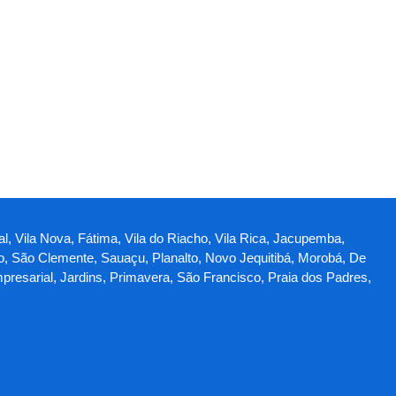
al, Vila Nova, Fátima, Vila do Riacho, Vila Rica, Jacupemba,
o, São Clemente, Sauaçu, Planalto, Novo Jequitibá, Morobá, De
mpresarial, Jardins, Primavera, São Francisco, Praia dos Padres,