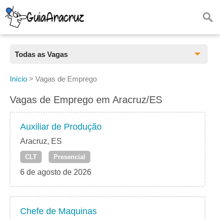
Todas as Vagas
Todas as Vagas
Início
>
Vagas de Emprego
CLT
Vagas de Emprego em Aracruz/ES
Estágio
Auxiliar de Produção
Freelancer
Aracruz, ES
CLT
Presencial
PJ
6 de agosto de 2026
Home Office
Chefe de Maquinas