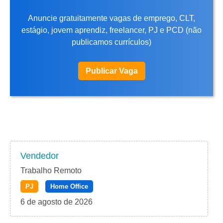
Anuncie gratuitamente vagas de emprego, CLT,
estágio, jovem aprendiz, freelancer, PJ e PCD (não
publicamos currículos)
Publicar Vaga
Vendedor
Trabalho Remoto
PJ
Home Office
6 de agosto de 2026