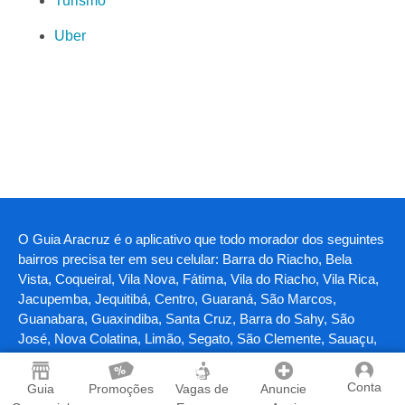
Turismo
Uber
O Guia Aracruz é o aplicativo que todo morador dos seguintes
bairros precisa ter em seu celular: Barra do Riacho, Bela
Vista, Coqueiral, Vila Nova, Fátima, Vila do Riacho, Vila Rica,
Jacupemba, Jequitibá, Centro, Guaraná, São Marcos,
Guanabara, Guaxindiba, Santa Cruz, Barra do Sahy, São
José, Nova Colatina, Limão, Segato, São Clemente, Sauaçu,
Planalto, Novo Jequitibá, Morobá, De Carli, Recanto Feliz,
Itaputera, Polivalente, Nova Conquista, Mar Azul, Santa Luzia,
Conta
Guia
Promoções
Vagas de
Anuncie
Sauê, Itaparica, Praia Formosa, Cupido, Centro Empresarial,