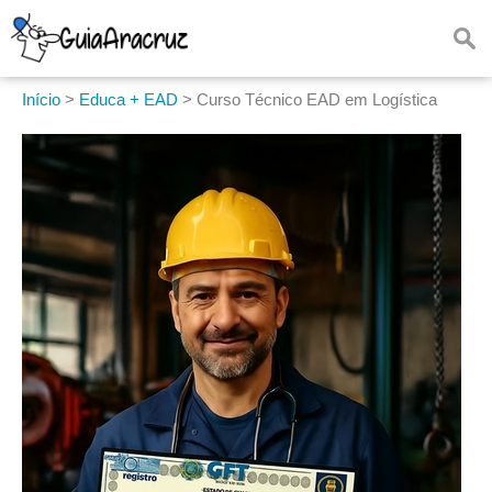
Início
>
Educa + EAD
>
Curso Técnico EAD em Logística